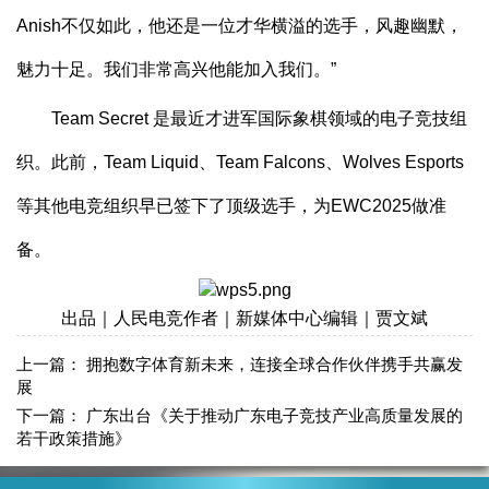
Anish不仅如此，他还是一位才华横溢的选手，风趣幽默，
魅力十足。我们非常高兴他能加入我们。”
Team Secret 是最近才进军国际象棋领域的电子竞技组
织。此前，Team Liquid、Team Falcons、Wolves Esports
等其他电竞组织早已签下了顶级选手，为EWC2025做准
备。
出品｜人民电竞作者｜新媒体中心编辑｜贾文斌
上一篇：
拥抱数字体育新未来，连接全球合作伙伴携手共赢发
展
下一篇：
广东出台《关于推动广东电子竞技产业高质量发展的
若干政策措施》