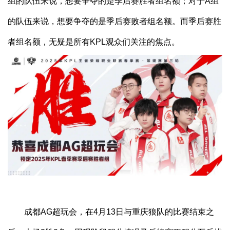
组的队伍来说，想要争夺的是季后赛胜者组名额；对于A组
的队伍来说，想要争夺的是季后赛败者组名额。而季后赛胜
者组名额，无疑是所有KPL观众们关注的焦点。
成都AG超玩会，在4月13日与重庆狼队的比赛结束之