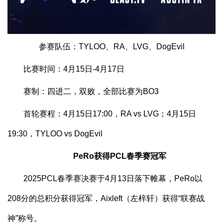
参赛队伍：TYLOO、RA、LVG、DogEvil
比赛时间：4月15日-4月17日
赛制：四进二，双败，全部比赛为BO3
首轮赛程：4月15日17:00，RA vs LVG；4月15日
19:30，TYLOO vs DogEvil
PeRo获得PCL春季赛冠军
2025PCL春季赛决赛于4月13日落下帷幕，PeRo以
208分的总积分获得冠军，Aixleft（左梓轩）获得“联赛战
神”称号。