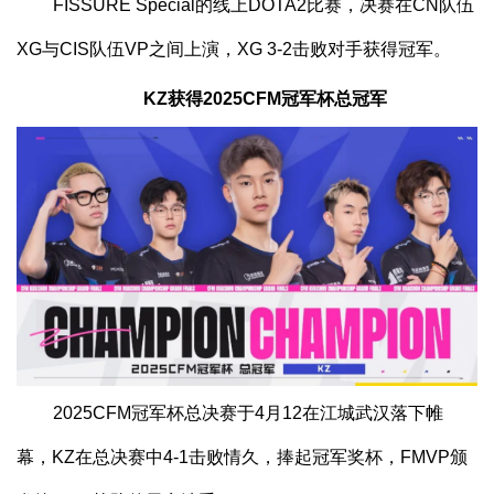
FISSURE Special的线上DOTA2比赛，决赛在CN队伍
XG与CIS队伍VP之间上演，XG 3-2击败对手获得冠军。
KZ获得2025CFM冠军杯总冠军
2025CFM冠军杯总决赛于4月12在江城武汉落下帷
幕，KZ在总决赛中4-1击败情久，捧起冠军奖杯，FMVP颁