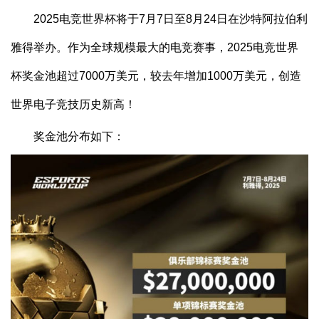
2025电竞世界杯将于7月7日至8月24日在沙特阿拉伯利
雅得举办。作为全球规模最大的电竞赛事，2025电竞世界
杯奖金池超过7000万美元，较去年增加1000万美元，创造
世界电子竞技历史新高！
奖金池分布如下：